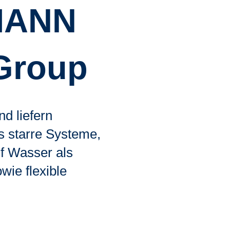
MANN
 Group
nd liefern
s starre Systeme,
uf Wasser als
ie flexible